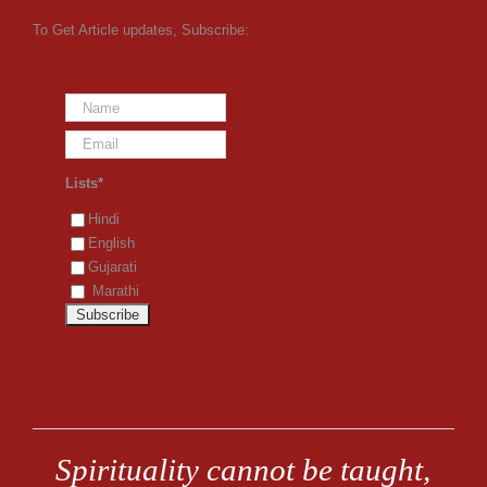
To Get Article updates, Subscribe:
Lists*
Hindi
English
Gujarati
Marathi