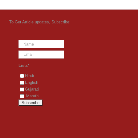
To Get Article updates, Subscribe:
Lists*
Hindi
English
Gujarati
Marathi