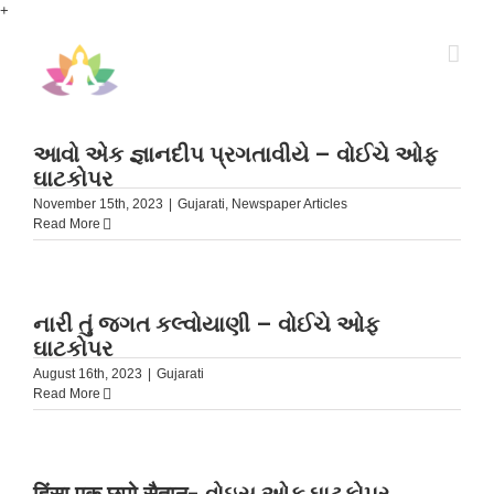
Skip
+
to
content
આવો એક જ્ઞાનદીપ પ્રગતાવીયે – વોઈચે ઓફ
ઘાટકોપર
November 15th, 2023
|
Gujarati
,
Newspaper Articles
Read More
નારી તું જગત કલ્વોયાણી – વોઈચે ઓફ
ઘાટકોપર
August 16th, 2023
|
Gujarati
Read More