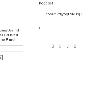
Podcast
About Rajyogi Nikunj ji
-mail.Get full
ail.Get
latest
your E-mail
Facebook
Twitter
YouTube
Instagram