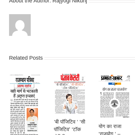
About the Author:
Rajyogi Nikunj
Related Posts
‘बी पॉजिटिव ‘ ‘सी
योग का राजा
पॉजिटिव’ ‘टॉक
‘राजयोग ‘ –